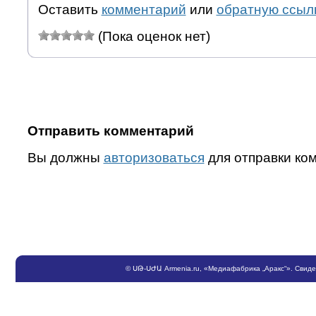
Оставить
комментарий
или
обратную ссыл
(Пока оценок нет)
Отправить комментарий
Вы должны
авторизоваться
для отправки ко
©
ՍԹ
-
ՍԺԱ
Armenia.ru
, «Медиафабрика „Аракс“». Свид