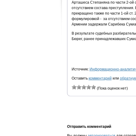
Арташеса Степаняна по части 2-ой 
отсутствием состава преступления.
прекращено также по части 1-ой ст.
формулировкой - за отсутствием со
Армении задержали Сарибека Сукиа
В результате судебных разбиратель
Бюрег, ранее принадлежавших Сукиа
Источник:
Информационно-аналитиче
Оставить
комментарий
или
обратную
(Пока оценок нет)
Отправить комментарий
Вы должны
авторизоваться
для отправ