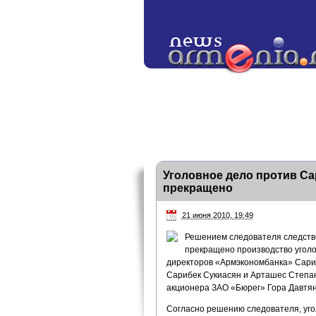
Уголовное дело против Са
прекращено
21 июня 2010, 19:49
Решением следователя следств
прекращено производство уголо
директоров «Армэкономбанка» Сари
Сарибек Сукиасян и Арташес Степан
акционера ЗАО «Бюрег» Гора Давтян
Согласно решению следователя, уг