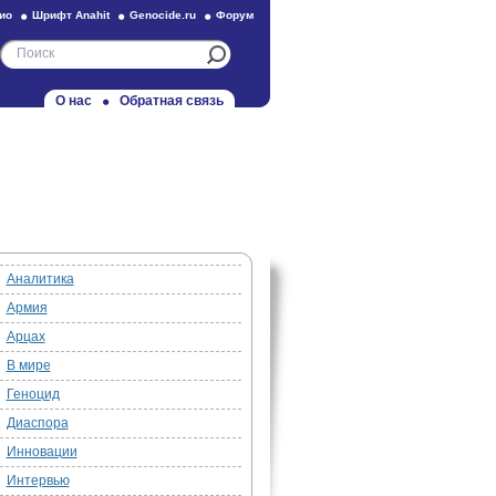
ио
Шрифт Anahit
Genocide.ru
Форум
О нас
Обратная связь
Аналитика
Армия
Арцах
В мире
Геноцид
Диаспора
Инновации
Интервью