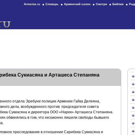
Armenia.ru
Словарь
Армянский салон
Смотри
Библия
Рад
рибека Сукиасяна и Арташеса Степаняна
енного отдела Эребуни полиции Армении Гайка Делеяна,
вного дела, возбужденного против председателя совета
бека Сукиасяна и директора OOO «Нарек» Арташеса Степаняна.
ян обвинялись в том, что незаконно лишили свободы бывшего
а.
оловное преследование в отношении Сарибека Сукиасяна и