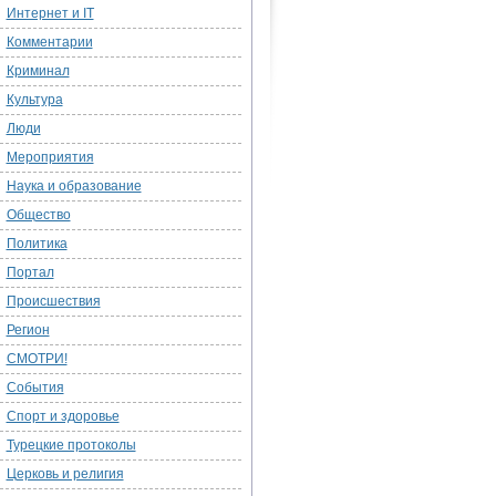
Интернет и IT
Комментарии
Криминал
Культура
Люди
Мероприятия
Наука и образование
Общество
Политика
Портал
Происшествия
Регион
СМОТРИ!
События
Спорт и здоровье
Турецкие протоколы
Церковь и религия