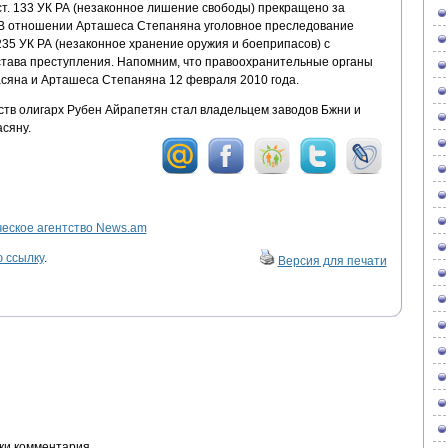
ст. 133 УК РА (незаконное лишение свободы) прекращено за
 В отношении Арташеса Степаняна уголовное преследование
 235 УК РА (незаконное хранение оружия и боеприпасов) с
става преступления. Напомним, что правоохранительные органы
сяна и Арташеса Степаняна 12 февраля 2010 года.
ств олигарх Рубен Айрапетян стал владельцем заводов Бжни и
сяну.
ское агентство News.am
 ссылку
.
Версия для печати
ки комментария.