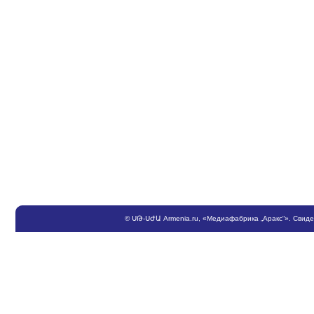
©
ՍԹ
-
ՍԺԱ
Armenia.ru
, «Медиафабрика „Аракс“». Свид