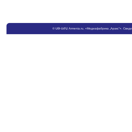
©
ՍԹ
-
ՍԺԱ
Armenia.ru
, «Медиафабрика „Аракс“». Свид