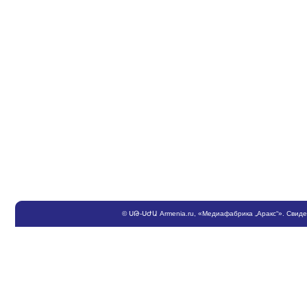
©
ՍԹ
-
ՍԺԱ
Armenia.ru
, «Медиафабрика „Аракс“». Свид