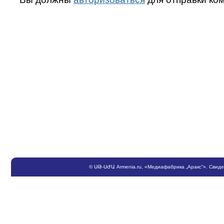
©
ՍԹ
-
ՍԺԱ
Armenia.ru
, «Медиафабрика „Аракс“». Свид