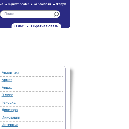
ио
Шрифт Anahit
Genocide.ru
Форум
О нас
Обратная связь
Аналитика
Армия
Арцах
В мире
Геноцид
Диаспора
Инновации
Интервью