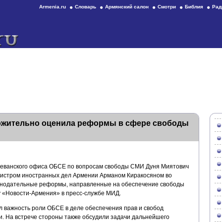
Armenia.ru
Словарь
Армянский салон
Смотри
Библия
Рад
ожительно оценила реформы в сфере свободы
еванского офиса ОБСЕ по вопросам свободы СМИ Дуня Миятович
министром иностранных дел Армении Арманом Киракосяном во
онодательные реформы, направленные на обеспечение свободы
 «Новости-Армения» в пресс-службе МИД.
л важность роли ОБСЕ в деле обеспечения прав и свобод
и. На встрече стороны также обсудили задачи дальнейшего