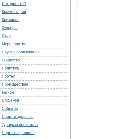
Интернет и IT
Комментарии
Криминал
Культура
Люди
Мероприятия
Наука и образование
Общество
Политика
Портал
Происшествия
Регион
СМОТРИ!
События
Спорт и здоровье
Турецкие протоколы
Церковь и религия