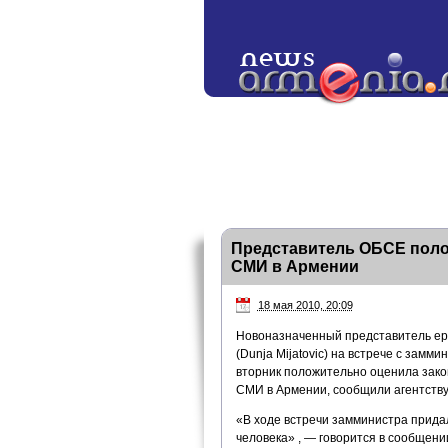
Представитель ОБСЕ пол
СМИ в Армении
18 мая 2010, 20:09
Новоназначенный представитель ер
(Dunja Mijatovic) на встрече с зам
вторник положительно оценила зак
СМИ в Армении, сообщили агентству
«В ходе встречи замминистра прида
человека» , — говорится в сообщени