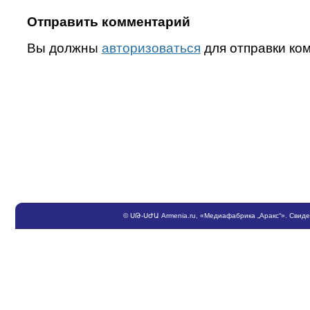
Отправить комментарий
Вы должны
авторизоваться
для отправки ко
©
ՍԹ
-
ՍԺԱ
Armenia.ru
, «Медиафабрика „Аракс“». Свид