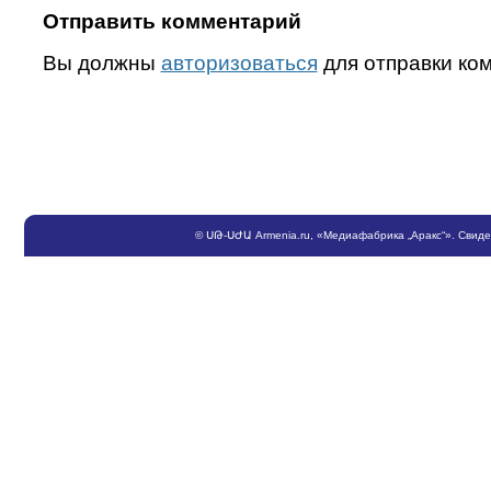
Отправить комментарий
Вы должны
авторизоваться
для отправки ко
©
ՍԹ
-
ՍԺԱ
Armenia.ru
, «Медиафабрика „Аракс“». Свид