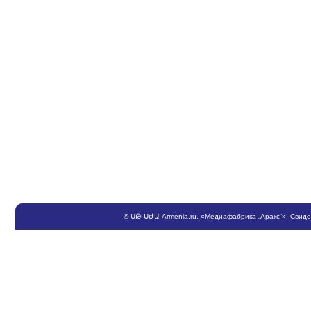
©
ՍԹ
-
ՍԺԱ
Armenia.ru
, «Медиафабрика „Аракс“». Свид