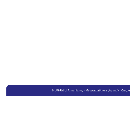
©
ՍԹ
-
ՍԺԱ
Armenia.ru
, «Медиафабрика „Аракс“». Свид