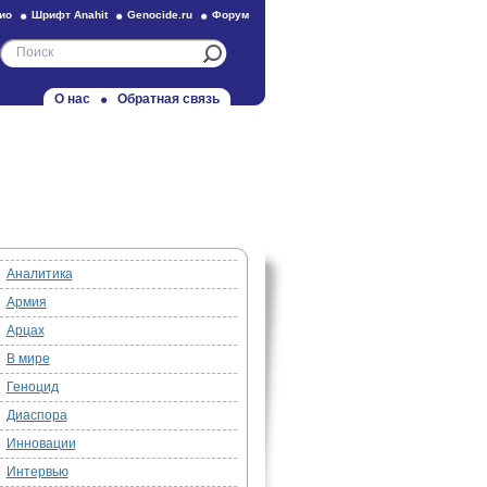
ио
Шрифт Anahit
Genocide.ru
Форум
О нас
Обратная связь
Аналитика
Армия
Арцах
В мире
Геноцид
Диаспора
Инновации
Интервью