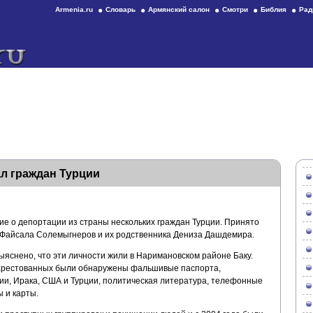
Armenia.ru
Словарь
Армянский салон
Смотри
Библия
Рад
л граждан Турции
е о депортации из страны нескольких граждан Турции. Принято
 Файсала Солемыгнеров и их родственника Дениза Дашдемира.
ыяснено, что эти личности жили в Наримановском районе Баку.
 арестованных были обнаружены фальшивые паспорта,
и, Ирака, США и Турции, политическая литература, телефонные
 и карты.