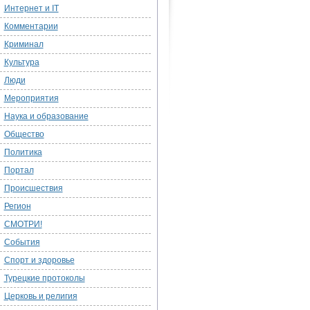
Интернет и IT
Комментарии
Криминал
Культура
Люди
Мероприятия
Наука и образование
Общество
Политика
Портал
Происшествия
Регион
СМОТРИ!
События
Спорт и здоровье
Турецкие протоколы
Церковь и религия