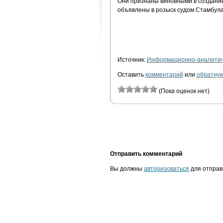
Они признаны виновными в создании
объявлены в розыск судом Стамбула
Источник:
Информационно-аналитиче
Оставить
комментарий
или
обратную
(Пока оценок нет)
Отправить комментарий
Вы должны
авторизоваться
для отправ