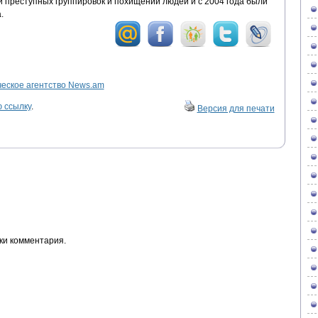
 преступных группировок и похищении людей и с 2004 года были
.
ское агентство News.am
 ссылку
.
Версия для печати
ки комментария.