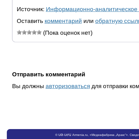
Источник:
Информационно-аналитическое 
Оставить
комментарий
или
обратную ссыл
(Пока оценок нет)
Отправить комментарий
Вы должны
авторизоваться
для отправки ко
©
ՍԹ
-
ՍԺԱ
Armenia.ru
, «Медиафабрика „Аракс“». Свид