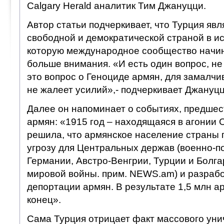
Calgary Herald аналитик Тим Джануцци.
Автор статьи подчеркивает, что Турция яв
свободной и демократической страной в и
которую международное сообщество начин
больше внимания. «И есть один вопрос, н
это вопрос о Геноциде армян, для замалчи
не жалеет усилий»,- подчеркивает Джануцц
Далее он напоминает о событиях, предше
армян: «1915 год – находящаяся в агонии 
решила, что армянское население страны 
угрозу для Центральных держав (военно-п
Германии, Австро-Венгрии, Турции и Болг
мировой войны. прим. NEWS.am) и разраб
депортации армян. В результате 1,5 млн 
конец».
Сама Турция отрицает факт массового уни