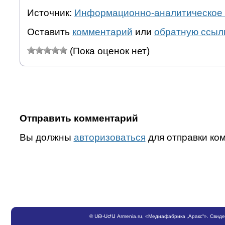
Источник:
Информационно-аналитическое 
Оставить
комментарий
или
обратную ссыл
(Пока оценок нет)
Отправить комментарий
Вы должны
авторизоваться
для отправки ко
©
ՍԹ
-
ՍԺԱ
Armenia.ru
, «Медиафабрика „Аракс“». Свид