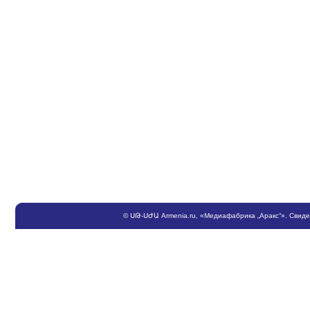
©
ՍԹ
-
ՍԺԱ
Armenia.ru
, «Медиафабрика „Аракс“». Свид