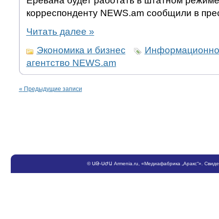
Еревана будет работать в штатном режиме
корреспонденту NEWS.am сообщили в прес
Читать далее
»
Экономика и бизнес
Информационно
агентство NEWS.am
«
Предыдущие записи
©
ՍԹ
-
ՍԺԱ
Armenia.ru
, «Медиафабрика „Аракс“». Свид