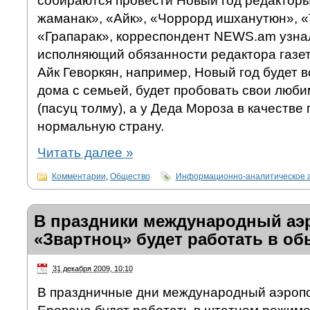
собираются провести Новый год редакторы
жаманак», «Айк», «Чоррорд ишханутюн», «
«Грапарак», корреспондент NEWS.am узнал
исполняющий обязанности редактора газе
Айк Геворкян, например, Новый год будет в
дома с семьей, будет пробовать свои люб
(пасуц толму), а у Деда Мороза в качестве
нормальную страну.
Читать далее
»
Комментарии
,
Общество
Информационно-аналитическое 
В праздники международный аэ
«Звартноц» будет работать в о
31 декабря 2009, 10:10
В праздничные дни международный аэропо