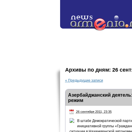
Архивы по дням:
26 сент
«
Предыдущие записи
Азербайджанский деятель:
режим
26 сентября 2011, 23:35
В штабе Демократической парти
инициативной группы «Граждан
ситуации в Нахичеванской автономн