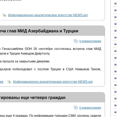
Информационно-аналитическое агентство NEWS.am
еча глав МИД Азербайджана и Турции
0 комментариев
 Генассамблеи ООН 26 сентября состоялась встреча глав МИД
ов и Турции Ахмедом Давутоглу.
а прошла за закрытыми дверями.
едъяров побеседовал с послом Турции в США Намыком Таном,
ия
Информационно-аналитическое агентство NEWS.am
тированы еще четверо граждан
0 комментариев
аны еще 4 граждан. По информации турецких СМИ, грузины сидели