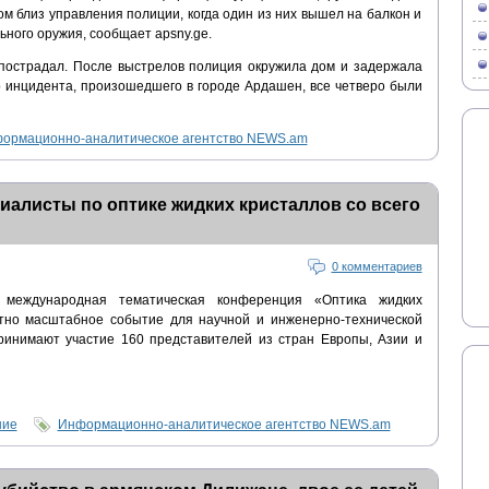
ом близ управления полиции, когда один из них вышел на балкон и
ьного оружия, сообщает apsny.ge.
пострадал. После выстрелов полиция окружила дом и задержала
го инцидента, произошедшего в городе Ардашен, все четверо были
ормационно-аналитическое агентство NEWS.am
иалисты по оптике жидких кристаллов со всего
0 комментариев
 международная тематическая конференция «Оптика жидких
нтно масштабное событие для научной и инженерно-технической
ринимают участие 160 представителей из стран Европы, Азии и
ние
Информационно-аналитическое агентство NEWS.am