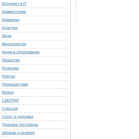
Интернет и IT
Комментарии
Криминал
Культура
Люди
Мероприятия
Наука и образование
Общество
Политика
Портал
Происшествия
Регион
СМОТРИ!
События
Спорт и здоровье
Турецкие протоколы
Церковь и религия