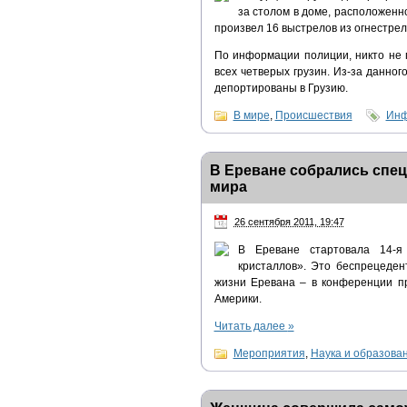
за столом в доме, расположенн
произвел 16 выстрелов из огнестрел
По информации полиции, никто не 
всех четверых грузин. Из-за данно
депортированы в Грузию.
В мире
,
Происшествия
Инф
В Ереване собрались спец
мира
26 сентября 2011, 19:47
В Ереване стартовала 14-я
кристаллов». Это беспрецеде
жизни Еревана – в конференции п
Америки.
Читать далее
»
Мероприятия
,
Наука и образова