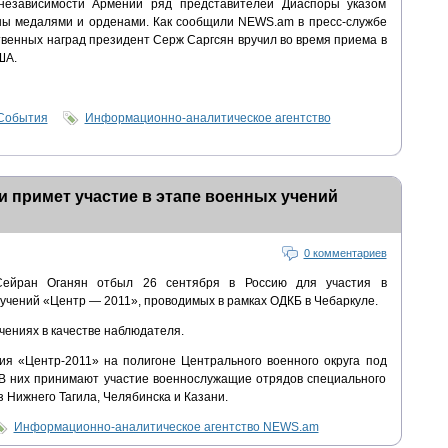
независимости Армении ряд представителей Диаспоры указом
ны медалями и орденами. Как сообщили NEWS.am в пресс-службе
твенных наград президент Серж Саргсян вручил во время приема в
ША.
События
Информационно-аналитическое агентство
 примет участие в этапе военных учений
0 комментариев
ейран Оганян отбыл 26 сентября в Россию для участия в
учений «Центр — 2011», проводимых в рамках ОДКБ в Чебаркуле.
чениях в качестве наблюдателя.
ния «Центр-2011» на полигоне Центрального военного округа под
 В них принимают участие военнослужащие отрядов специального
 Нижнего Тагила, Челябинска и Казани.
Информационно-аналитическое агентство NEWS.am