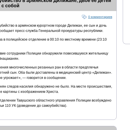
бийство в армянском Дилижане, двое ее детей
 с собой
0 комментариев
ийство в армянском курортном городе Дилижан, ее сын и дочь
сообщает пресс-служба Генеральной прокуратуры республики.
 в полицейское отделение в 00:10 по местному времени (23:10
вие сотрудники Полиции обнаружили повесившуюся жительницу
Мнацаканян.
ения многочисленных резанных ран в области предплечья
летний сын. Оба были доставлены в медицинский центр «Дилижан».
е угрожает», — говорится в сообщении.
ян следов насилия обнаружено не было. На месте происшествия,
е картины с изображением Христа.
тделении Тавушского областного управления Полиции возбуждено
ьи 110 УК (доведение до самоубийства).