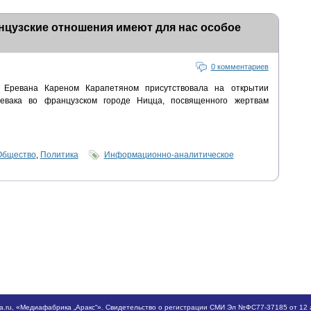
нцузские отношения имеют для нас особое
0 комментариев
 Еревана Кареном Карапетяном присутствовала на открытии
вака во французском городе Ницца, посвященного жертвам
Общество
,
Политика
Информационно-аналитическое
a.ru
, «Медиафабрика „Аракс“». Свидетельство о регистрации СМИ Эл №ФС77-37185 от 12 а