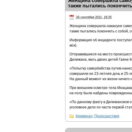
Женщина совершила самоу
также пытались покончить
26 сентября 2011, 18:25
Женщина совершила накануне самоуб
также пытались покончить с собой, 
Информация об инциденте поступила
мск).
Отправившиеся на место происшест
Дилижана, мать двоих детей Гаяне 
«Попытку самоубийства путем нанес
совершили ее 23-летняя дочь и 25-
На данный момент их жизни ничего н
При внешнем осмотре тела Мнацакан
на полу были найдены поврежденны
«По данному факту в Дилижанском о
уголовное дело по части первой стат
Криминал
,
Происшествия