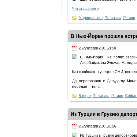
Читать далее
»
Мероприятия
,
Политика
,
Регион
В Нью-Йорке прошла встр
26 сентября 2011, 21:50
В Нью-Йорке на полях сессии
Азербайджана Эльмар Мамедъяр
Как сообщают турецкие СМИ, встреч
До переговоров с Давудоглу Мам
передает Trend.
В мире
,
Политика
,
Регион
,
Событ
Из Турции в Грузию депор
26 сентября 2011, 20:56
Из Турции в Грузию депортиров