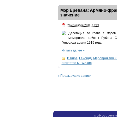
Мэр Еревана: Армяно-фра
значение
26 сентября 2011, 17:19
Делегация во главе с мэром
мемориала работы Рубена Се
Геноцида армян 1915 года.
Читать далее
»
В мире
,
Геноцид
,
Мероприятия
,
агентство NEWS.am
«
Предыдущие записи
©
ՍԹ
-
ՍԺԱ
Armeni