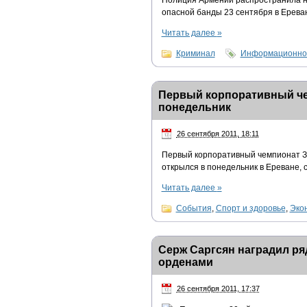
Полиция Армении распространила н
опасной банды 23 сентября в Ерева
Читать далее
»
Криминал
Информационно-
Первый корпоративный че
понедельник
26 сентября 2011, 18:11
Первый корпоративный чемпионат З
открылся в понедельник в Ереване, 
Читать далее
»
События
,
Спорт и здоровье
,
Эко
Серж Саргсян наградил р
орденами
26 сентября 2011, 17:37