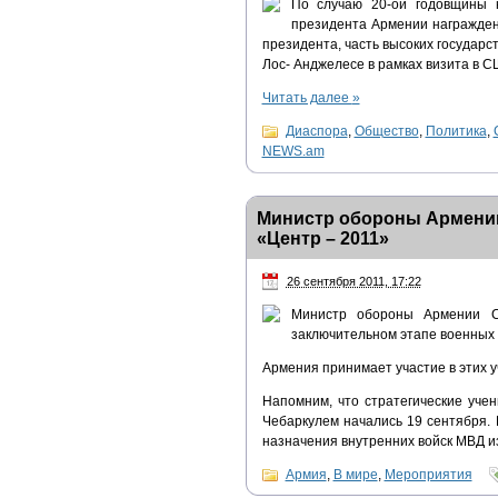
По случаю 20-ой годовщины 
президента Армении награжде
президента, часть высоких государс
Лос- Анджелесе в рамках визита в С
Читать далее
»
Диаспора
,
Общество
,
Политика
,
NEWS.am
Министр обороны Армении
«Центр – 2011»
26 сентября 2011, 17:22
Министр обороны Армении С
заключительном этапе военных 
Армения принимает участие в этих у
Напомним, что стратегические уче
Чебаркулем начались 19 сентября.
назначения внутренних войск МВД из
Армия
,
В мире
,
Мероприятия