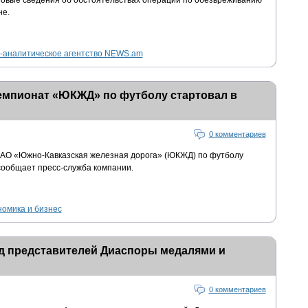
овые сведения об обстоятельствах операции по обезвреживанию
не.
аналитическое агентство NEWS.am
мпионат «ЮКЖД» по футболу стартовал в
0 комментариев
АО «Южно-Кавказская железная дорога» (ЮКЖД) по футболу
сообщает пресс-служба компании.
номика и бизнес
яд представителей Диаспоры медалями и
0 комментариев