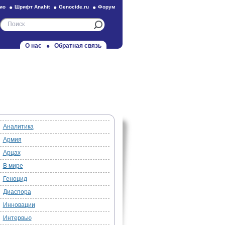
ио
Шрифт Anahit
Genocide.ru
Форум
О нас
Обратная связь
Аналитика
Армия
Арцах
В мире
Геноцид
Диаспора
Инновации
Интервью