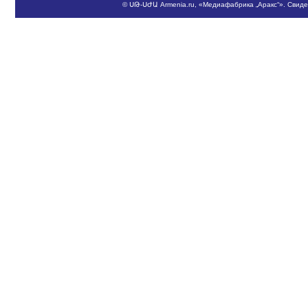
©
ՍԹ
-
ՍԺԱ
Armenia.ru
, «Медиафабрика „Аракс“». Свид