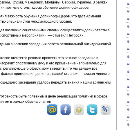
овины, Грузии, Македонии, Молдовы, Сербии, Украины. В рамках
я, круглые столы, курсы обучения допинг-офицеров.
тил важность обучения допинг-офицеров, что даст Армении
тво специалистов международного уровня.
дет возможно собственными силами осуществлять допинг-тесты в
х спортивных мероприятий», — отметил Петросян.
дения в Армении заседания совета региональной антидопинговой
говое агентство решило провести это важное заседание в
тиворечит спортивному духу и его применение неприемлемо для
а, регулирующего сферу, могу заверить, что мы делаем все
 фактов применения допинга в нашей стране», — сказал министр.
прошедшего заседания удалось передать знания нашим армянским
 готовность быть полезным в деле реализации политики в сфере
ингом в рамках обмена опытом.