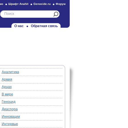
ио
Шрифт Anahit
Genocide.ru
Форум
О нас
Обратная связь
Аналитика
Армия
Арцах
В мире
Геноцид
Диаспора
Инновации
Интервью