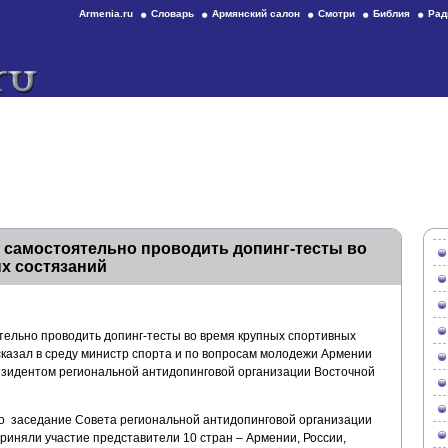
Armenia.ru
Словарь
Армянский салон
Смотри
Библия
Рад
 самостоятельно проводить допинг-тесты во
х состязаний
ельно проводить допинг-тесты во время крупных спортивных
сказал в среду министр спорта и по вопросам молодежи Армении
резидентом региональной антидопинговой организации Восточной
о заседание Совета региональной антидопинговой организации
риняли участие представители 10 стран – Армении, России,