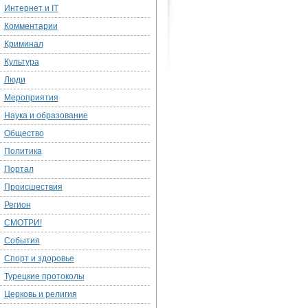
Интернет и IT
Комментарии
Криминал
Культура
Люди
Мероприятия
Наука и образование
Общество
Политика
Портал
Происшествия
Регион
СМОТРИ!
События
Спорт и здоровье
Турецкие протоколы
Церковь и религия