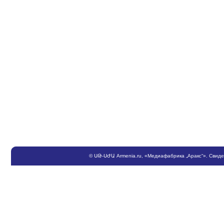
©
ՍԹ
-
ՍԺԱ
Armenia.ru
, «Медиафабрика „Аракс“». Свид