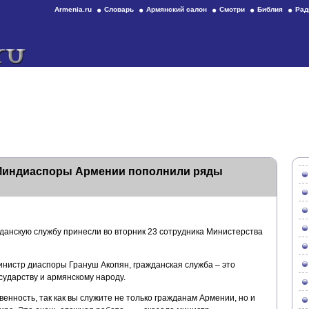
Armenia.ru
Словарь
Армянский салон
Смотри
Библия
Рад
 Миндиаспоры Армении пополнили ряды
жданскую службу принесли во вторник 23 сотрудника Министерства
инистр диаспоры Грануш Акопян, гражданская служба – это
сударству и армянскому народу.
енность, так как вы служите не только гражданам Армении, но и