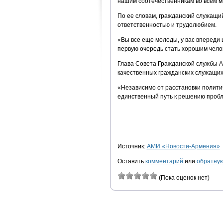
нашим соотечественникам во всем м
По ее словам, гражданский служащи
ответственностью и трудолюбием.
«Вы все еще молоды, у вас впереди 
первую очередь стать хорошим чело
Глава Совета Гражданской службы А
качественных гражданских служащих
«Независимо от расстановки политич
единственный путь к решению пробл
Источник:
АМИ «Новости-Армения»
Оставить
комментарий
или
обратную
(Пока оценок нет)