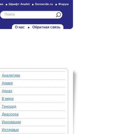
ио
Шрифт Anahit
Genocide.ru
Форум
О нас
Обратная связь
Аналитика
Армия
Арцах
В мире
Геноцид
Диаспора
Инновации
Интервью