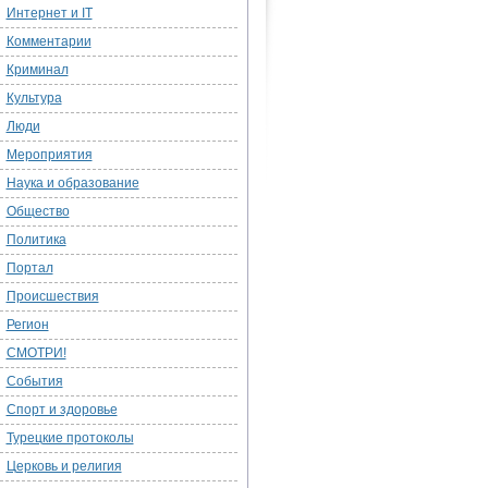
Интернет и IT
Комментарии
Криминал
Культура
Люди
Мероприятия
Наука и образование
Общество
Политика
Портал
Происшествия
Регион
СМОТРИ!
События
Спорт и здоровье
Турецкие протоколы
Церковь и религия