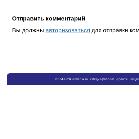
Отправить комментарий
Вы должны
авторизоваться
для отправки ко
©
ՍԹ
-
ՍԺԱ
Armenia.ru
, «Медиафабрика „Аракс“». Свид