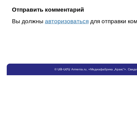
Отправить комментарий
Вы должны
авторизоваться
для отправки ко
©
ՍԹ
-
ՍԺԱ
Armenia.ru
, «Медиафабрика „Аракс“». Свид