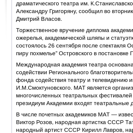
драматического театра им. К.Станиславско
Александру Григоряну, сообщил во вторни
Дмитрий Власов.
Торжественное вручение диплома академи
ожерелья, академической шляпы и статуэтк
состоялось 26 сентября после спектакля О
пиру похмелье” Островского в постановке Г
Международная академия театра основана 
содействии Регионального благотворител
фонда содействия театру и телевидению и
И.М.Смоктуновского. МАТ является органи
многочисленных театральных фестивалей 
президиум Академии входят театральные д
В числе почетных академиков МАТ — изве
Виктор Розов, народная артистка СССР Та
народный артист СССР Кирилл Лавров, на