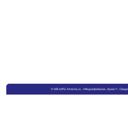
©
ՍԹ
-
ՍԺԱ
Armenia.ru
, «Медиафабрика „Аракс“». Свид