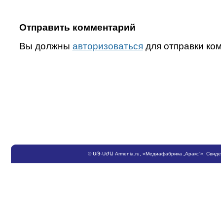
Отправить комментарий
Вы должны
авторизоваться
для отправки ко
©
ՍԹ
-
ՍԺԱ
Armenia.ru
, «Медиафабрика „Аракс“». Свид