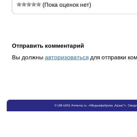
(Пока оценок нет)
Отправить комментарий
Вы должны
авторизоваться
для отправки ко
©
ՍԹ
-
ՍԺԱ
Armenia.ru
, «Медиафабрика „Аракс“». Свид