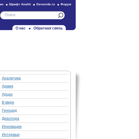
ио
Шрифт Anahit
Genocide.ru
Форум
О нас
Обратная связь
Аналитика
Армия
Арцах
В мире
Геноцид
Диаспора
Инновации
Интервью