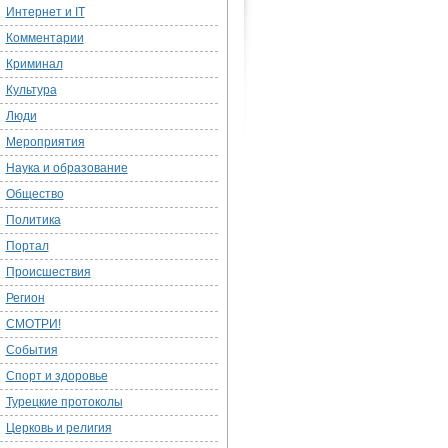
Интернет и IT
Комментарии
Криминал
Культура
Люди
Мероприятия
Наука и образование
Общество
Политика
Портал
Происшествия
Регион
СМОТРИ!
События
Спорт и здоровье
Турецкие протоколы
Церковь и религия