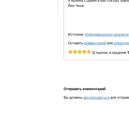
А иранец Сориян в шестой раз заво
Йин Чона.
Источник:
Информационно-аналитиче
Оставить
комментарий
или
обратную
(
1
оценок, в среднем:
Отправить комментарий
Вы должны
авторизоваться
для отправ