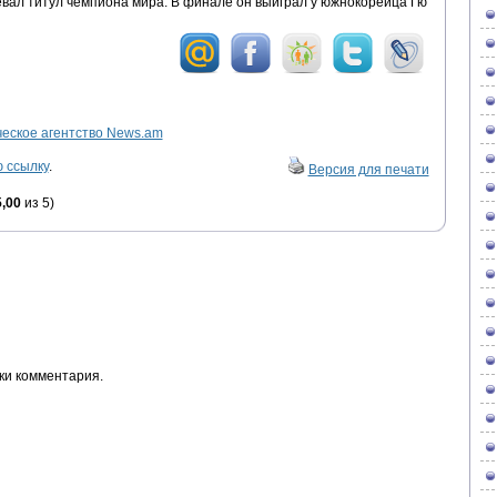
евал титул чемпиона мира. В финале он выиграл у южнокорейца Гю
ское агентство News.am
 ссылку
.
Версия для печати
5,00
из 5)
ки комментария.