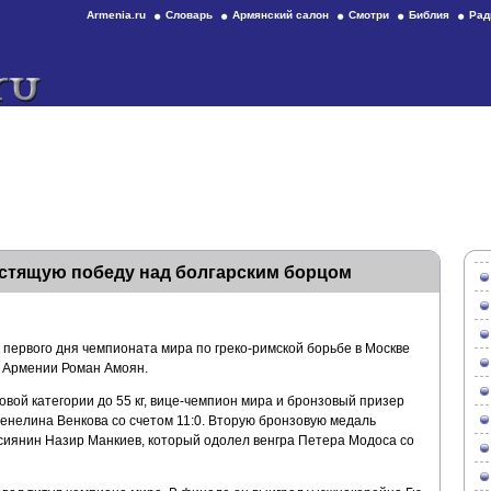
Armenia.ru
Словарь
Армянский салон
Смотри
Библия
Рад
стящую победу над болгарским борцом
ервого дня чемпионата мира по греко-римской борьбе в Москве
 Армении Роман Амоян.
овой категории до 55 кг, вице-чемпион мира и бронзовый призер
енелина Венкова со счетом 11:0. Вторую бронзовую медаль
сиянин Назир Манкиев, который одолел венгра Петера Модоса со