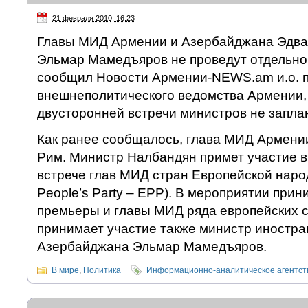
21 февраля 2010, 16:23
Главы МИД Армении и Азербайджана Эдва
Эльмар Мамедъяров не проведут отдельной
сообщил Новости Армении-NEWS.am и.о. п
внешнеполитического ведомства Армении,
двусторонней встречи министров не запла
Как ранее сообщалось, глава МИД Армени
Рим. Министр Налбандян примет участие 
встрече глав МИД стран Европейской наро
People’s Party – EPP). В мероприятии прин
премьеры и главы МИД ряда европейских с
принимает участие также министр иностра
Азербайджана Эльмар Мамедъяров.
В мире
,
Политика
Информационно-аналитическое агентс