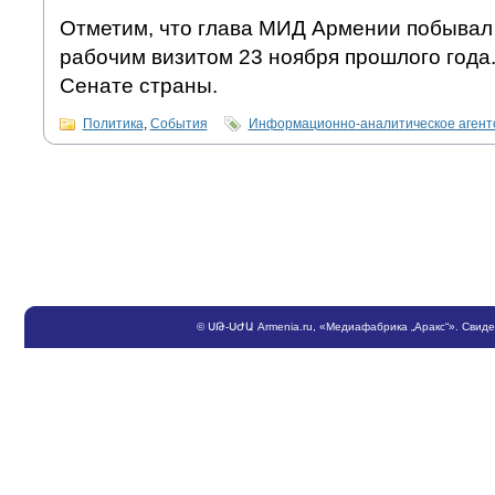
Отметим, что глава МИД Армении побывал 
рабочим визитом 23 ноября прошлого года.
Сенате страны.
Политика
,
События
Информационно-аналитическое аген
©
ՍԹ
-
ՍԺԱ
Armenia.ru
, «Медиафабрика „Аракс“». Свид