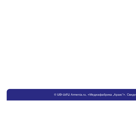
©
ՍԹ
-
ՍԺԱ
Armenia.ru
, «Медиафабрика „Аракс“». Свид