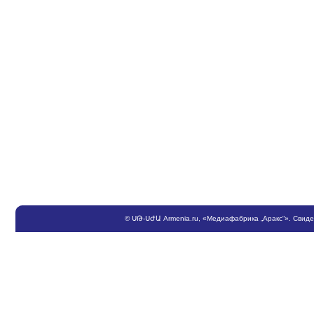
©
ՍԹ
-
ՍԺԱ
Armenia.ru
, «Медиафабрика „Аракс“». Свид