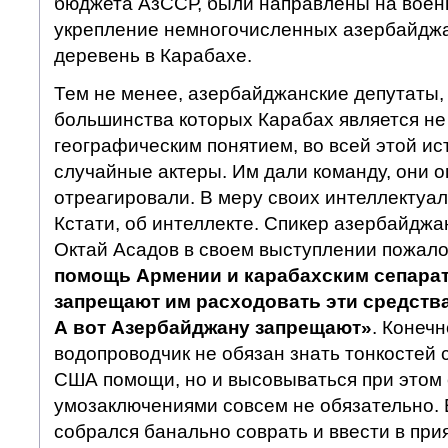
бюджета АзССР, были направлены на воен
укрепление немногочисленных азербайдж
деревень в Карабахе.
Тем не менее, азербайджанские депутаты,
большинства которых Карабах является не
географическим понятием, во всей этой ис
случайные актеры. Им дали команду, они 
отреагировали. В меру своих интеллектуа
Кстати, об интеллекте. Спикер азербайдж
Октай Асадов в своем выступлении пожало
помощь Армении и карабахским сепара
запрещают им расходовать эти средств
А вот Азербайджану запрещают»
. Конеч
водопроводчик не обязан знать тонкостей 
США помощи, но и высовываться при этом 
умозаключениями совсем не обязательно. Е
собрался банально соврать и ввести в пр