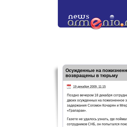
Осужденные на пожизненн
возвращены в тюрьму
19 декабря 2009, 11:15
Поздно вечером 18 декабря сотруд
двоих осужденных на пожизненное 
задержания Согомон Кочарян и Мгер
«Грапарак».
Газете не удалось узнать, где пойма
сотрудников СНБ, он попытался поко