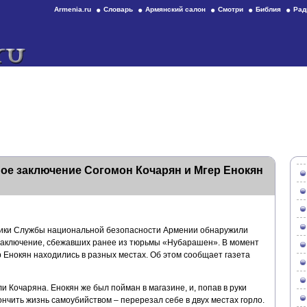
Armenia.ru
Словарь
Армянский салон
Смотри
Библия
Рад
ое заключение Согомон Кочарян и Мгер Енокян
ники Службы национальной безопасности Армении обнаружили
заключение, сбежавших ранее из тюрьмы «Нубарашен». В момент
 Енокян находились в разных местах. Об этом сообщает газета
ли Кочаряна. Енокян же был пойман в магазине, и, попав в руки
нчить жизнь самоубийством – перерезал себе в двух местах горло.