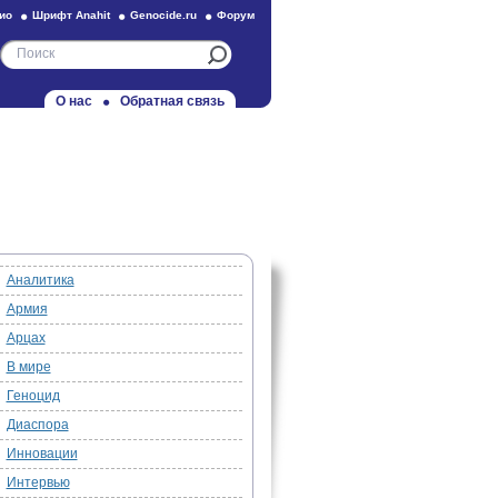
ио
Шрифт Anahit
Genocide.ru
Форум
О нас
Обратная связь
Аналитика
Армия
Арцах
В мире
Геноцид
Диаспора
Инновации
Интервью