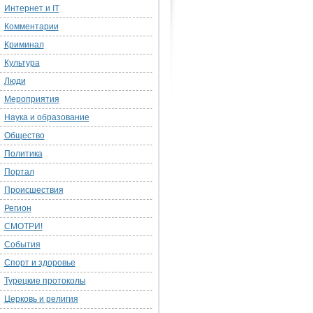
Интернет и IT
Комментарии
Криминал
Культура
Люди
Мероприятия
Наука и образование
Общество
Политика
Портал
Происшествия
Регион
СМОТРИ!
События
Спорт и здоровье
Турецкие протоколы
Церковь и религия