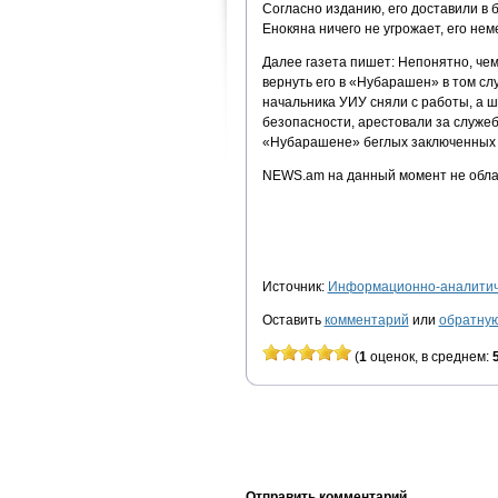
Согласно изданию, его доставили в б
Енокяна ничего не угрожает, его не
Далее газета пишет: Непонятно, че
вернуть его в «Нубарашен» в том слу
начальника УИУ сняли с работы, а ш
безопасности, арестовали за служеб
«Нубарашене» беглых заключенных и
NEWS.am на данный момент не обл
Источник:
Информационно-аналитиче
Оставить
комментарий
или
обратную
(
1
оценок, в среднем:
Отправить комментарий