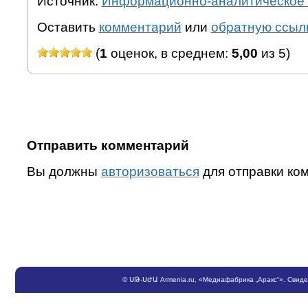
Источник:
Информационно-аналитическое 
Оставить
комментарий
или
обратную ссыл
(
1
оценок, в среднем:
5,00
из 5)
Отправить комментарий
Вы должны
авторизоваться
для отправки ко
©
ՍԹ
-
ՍԺԱ
Armenia.ru
, «Медиафабрика „Аракс“». Свид