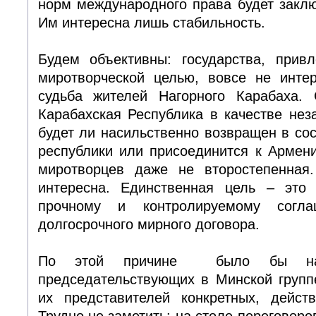
норм международного права будет закл
Им интересна лишь стабильность.
Будем объективны: государства, прив
миротворческой целью, вовсе не инте
судьба жителей Нагорного Карабаха. 
Карабахская Республика в качестве нез
будет ли насильственно возвращен в со
республики или присоединится к Армен
миротворцев даже не второстепенная
интересна. Единственная цель – это
прочному и контролируемому согла
долгосрочного мирного договора.
По этой причине было бы наи
председательствующих в Минской групп
их представителей конкретных, дейст
Трудно не заметить: на столе переговоров