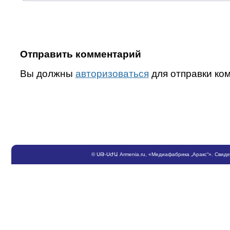
Отправить комментарий
Вы должны
авторизоваться
для отправки ко
©
ՍԹ
-
ՍԺԱ
Armenia.ru
, «Медиафабрика „Аракс“». Свид