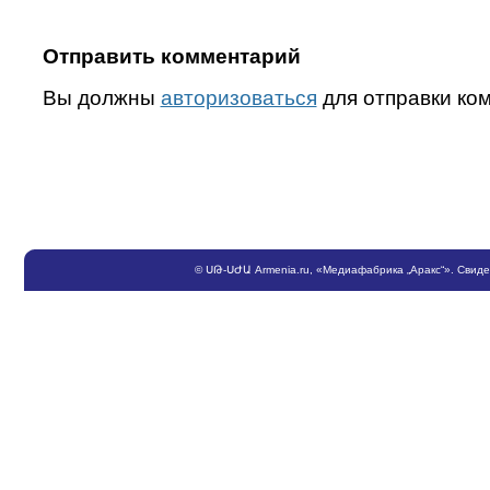
Отправить комментарий
Вы должны
авторизоваться
для отправки ко
©
ՍԹ
-
ՍԺԱ
Armenia.ru
, «Медиафабрика „Аракс“». Свид