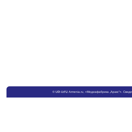
©
ՍԹ
-
ՍԺԱ
Armenia.ru
, «Медиафабрика „Аракс“». Свид