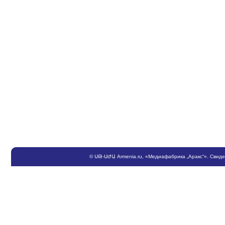
©
ՍԹ
-
ՍԺԱ
Armenia.ru
, «Медиафабрика „Аракс“». Свид