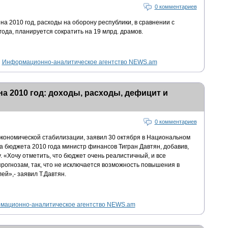
0 комментариев
а 2010 год, расходы на оборону республики, в сравнении с
года, планируется сократить на 19 млрд. драмов.
Информационно-аналитическое агентство NEWS.am
а 2010 год: доходы, расходы, дефицит и
0 комментариев
экономической стабилизации, заявил 30 октября в Национальном
а бюджета 2010 года министр финансов Тигран Давтян, добавив,
. «Хочу отметить, что бюджет очень реалистичный, и все
рогнозам, так, что не исключается возможность повышения в
й»,- заявил Т.Давтян.
мационно-аналитическое агентство NEWS.am