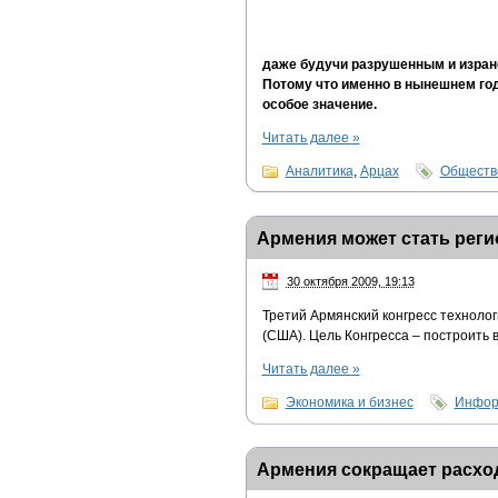
даже будучи разрушенным и изран
Потому что именно в нынешнем го
особое значение.
Читать далее
»
Аналитика
,
Арцах
Обществе
Армения может стать рег
30 октября 2009, 19:13
Третий Армянский конгресс технолог
(США). Цель Конгресса – построить 
Читать далее
»
Экономика и бизнес
Инфор
Армения сокращает расхо