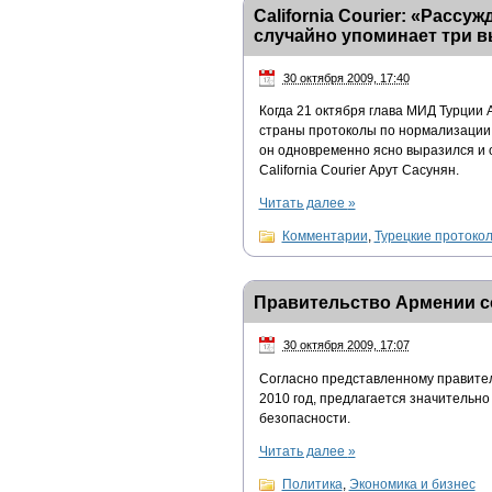
California Courier: «Расс
случайно упоминает три в
30 октября 2009, 17:40
Когда 21 октября глава МИД Турции
страны протоколы по нормализации 
он одновременно ясно выразился и 
California Courier Арут Сасунян.
Читать далее
»
Комментарии
,
Турецкие протоко
Правительство Армении с
30 октября 2009, 17:07
Согласно представленному правите
2010 год, предлагается значительн
безопасности.
Читать далее
»
Политика
,
Экономика и бизнес