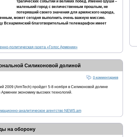
трагических событий и великих побед. Именно Шуши –
маленький город с величественным прошлым, не
потерявший своего значения для армянского народа,
енным, может сегодня выполнить очень важную миссию.
ду Всеармянский благотворительный телемарафон имеет
нно-политическая газета «Голос Армении»
иональной Силиконовой долиной
0 комментариев
ий 2009 (ArmTech) пройдет 5-8 ноября в Силиконовой долине
в Армении экономику высоких технологий.
мационно-аналитическое агентство NEWS.am
ды на оборону