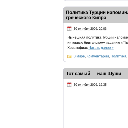
Политика Турции напомина
греческого Кипра
30 октября 2009, 20:03
Нынешняя политика Турции напомина
интервью британскому изданию «The
Христофиас
Читать далее
»
В мире
,
Комментарии
,
Политика
,
Тот самый — наш Шуши
30 октября 2009, 19:35