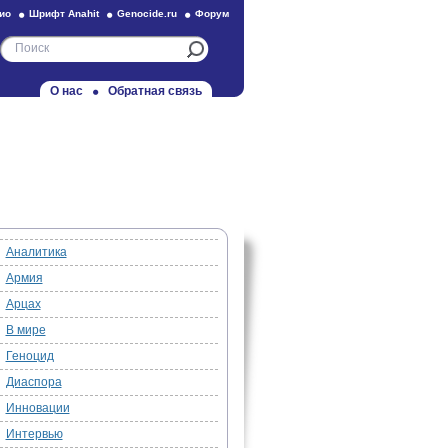
ио
Шрифт Anahit
Genocide.ru
Форум
О нас
Обратная связь
Аналитика
Армия
Арцах
В мире
Геноцид
Диаспора
Инновации
Интервью