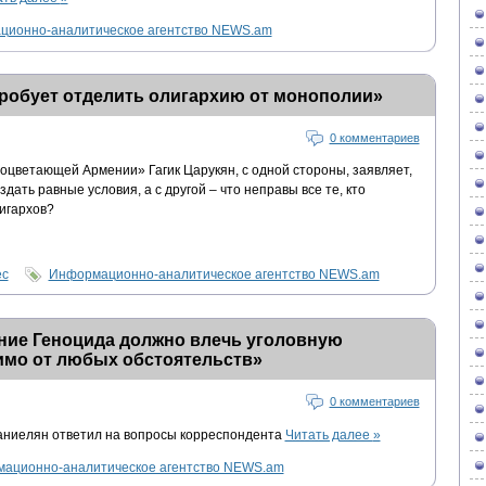
ионно-аналитическое агентство NEWS.am
пробует отделить олигархию от монополии»
0 комментариев
оцветающей Армении» Гагик Царукян, с одной стороны, заявляет,
ать равные условия, а с другой – что неправы все те, кто
игархов?
ес
Информационно-аналитическое агентство NEWS.am
ние Геноцида должно влечь уголовную
имо от любых обстоятельств»
0 комментариев
аниелян ответил на вопросы корреспондента
Читать далее
»
ационно-аналитическое агентство NEWS.am