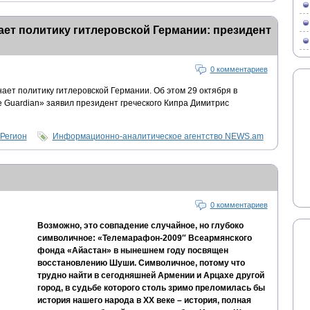
ет политику гитлеровской Германии: президент
0 комментариев
ет политику гитлеровской Германии. Об этом 29 октября в
 Guardian» заявил президент греческого Кипра Димитрис
Регион
Информационно-аналитическое агентство NEWS.am
0 комментариев
Возможно, это совпадение случайное, но глубоко
символичное: «Телемарафон-2009″ Всеармянского
фонда «Айастан» в нынешнем году посвящен
восстановлению Шуши. Символичное, потому что
трудно найти в сегодняшней Армении и Арцахе другой
город, в судьбе которого столь зримо преломилась бы
история нашего народа в XX веке – история, полная