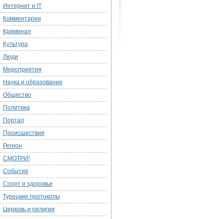
Интернет и IT
Комментарии
Криминал
Культура
Люди
Мероприятия
Наука и образование
Общество
Политика
Портал
Происшествия
Регион
СМОТРИ!
События
Спорт и здоровье
Турецкие протоколы
Церковь и религия