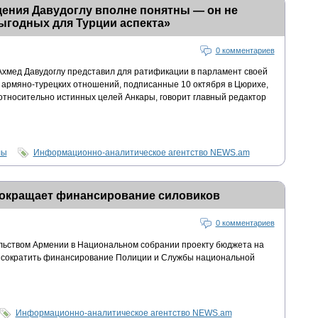
уждения Давудоглу вполне понятны — он не
ыгодных для Турции аспекта»
0 комментариев
 Ахмед Давудоглу представил для ратификации в парламент своей
армяно-турецких отношений, подписанные 10 октября в Цюрихе,
относительно истинных целей Анкары, говорит главный редактор
лы
Информационно-аналитическое агентство NEWS.am
окращает финансирование силовиков
0 комментариев
льством Армении в Национальном собрании проекту бюджета на
о сократить финансирование Полиции и Службы национальной
Информационно-аналитическое агентство NEWS.am