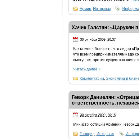
Армия
,
Интервью
Информац
Хачик Галстян: «Царукян 
30 октября 2009, 20:37
Как можно объяснить, что лидер «Пр
что всем предпринимателям надо созд
выступает против существования ол
Читать далее
»
Комментарии
,
Экономика и бизн
Геворк Даниелян: «Отрица
ответственность, независ
30 октября 2009, 20:15
Министр юстиции Армении Геворк Д
Геноцид
,
Интервью
Информ