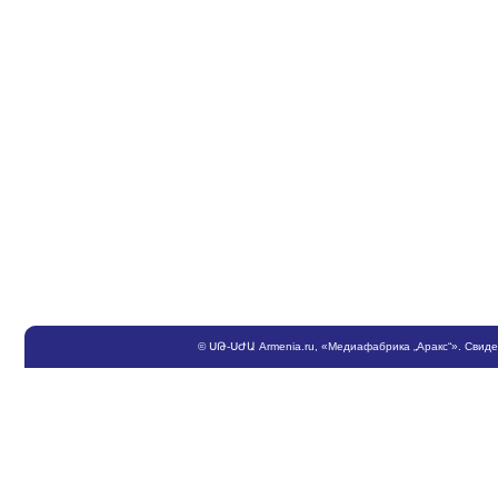
©
ՍԹ
-
ՍԺԱ
Armenia.ru
, «Медиафабрика „Аракс“». Свид