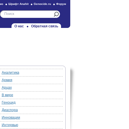
ио
Шрифт Anahit
Genocide.ru
Форум
О нас
Обратная связь
Аналитика
Армия
Арцах
В мире
Геноцид
Диаспора
Инновации
Интервью