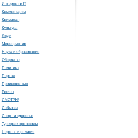
Интернет и IT
Комментарии
Криминал
Культура
Люди
Мероприятия
Наука и образование
Общество
Политика
Портал
Происшествия
Регион
СМОТРИ!
События
Спорт и здоровье
Турецкие протоколы
Церковь и религия