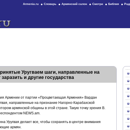
Armenia.ru
Словарь
Армянский салон
Смотри
Библия
Рад
ринятые Уругваем шаги, направленные на
 заразить и другие государства
ния Армении от партии «Процветающая Армения» Вардан
гвая, направленные на признание Нагорно-Карабахской
ктором армянской общины в этой стране. Такую точку зрения В.
рреспондентом NEWS.am.
на Уругвая делает все, чтобы сохранять в центре внимания
ующие армян.