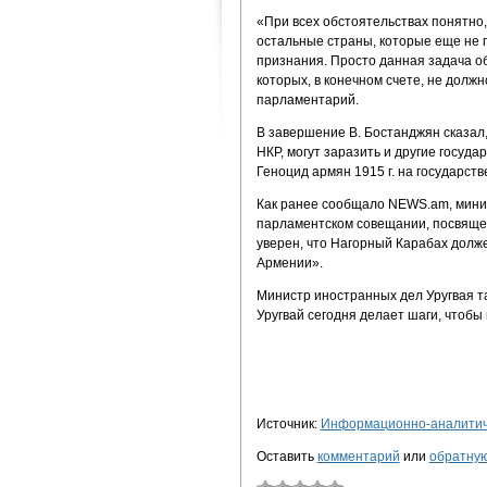
«При всех обстоятельствах понятно
остальные страны, которые еще не 
признания. Просто данная задача об
которых, в конечном счете, не долж
парламентарий.
В завершение В. Бостанджян сказал
НКР, могут заразить и другие госуда
Геноцид армян 1915 г. на государств
Как ранее сообщало NEWS.am, минис
парламентском совещании, посвящен
уверен, что Нагорный Карабах долж
Армении».
Министр иностранных дел Уругвая та
Уругвай сегодня делает шаги, чтобы
Источник:
Информационно-аналитиче
Оставить
комментарий
или
обратную