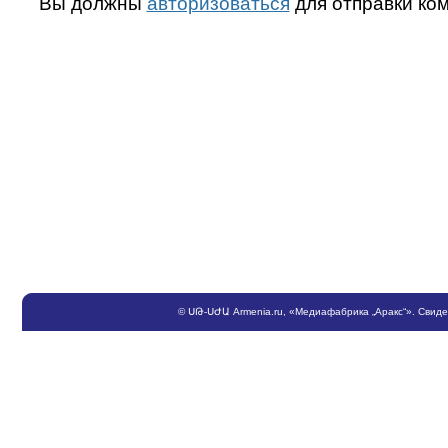
Вы должны
авторизоваться
для отправки ко
©
ՍԹ
-
ՍԺԱ
Armenia.ru
, «Медиафабрика „Аракс“». Свид