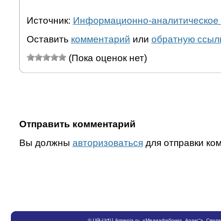
Источник:
Информационно-аналитическое 
Оставить
комментарий
или
обратную ссыл
(Пока оценок нет)
Отправить комментарий
Вы должны
авторизоваться
для отправки ко
©
ՍԹ
-
ՍԺԱ
Armenia.ru
, «Медиафабрика „Аракс“». Свид