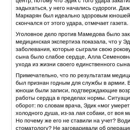
центр, потому что Эдик с того удара закати
задыхаться, у него начались судороги. Да
Маркарян был идеально здоровым юношей,
скончался от этого удара, отмечает газета.
Уголовное дело против Мамедова было зак
медицинская экспертиза показала, что у Э
заболевания, которые сыграли свою рокову
сына было слабое сердце, Алла Семеновна
ухода из жизни своего единственного сына
Примечательно, что по результатам медиц
был признан годным для службы в армии. 
юноши были записи, подтверждающие воз
работы сердца в пределах нормы. Ситуац
оборот: по словам врача, Эдик «мог умерет
холодного душа, из-за лая собаки, от воя 
Но почему же его не ставили на учет? Вод
стоматологу? Не заговаривали об операци