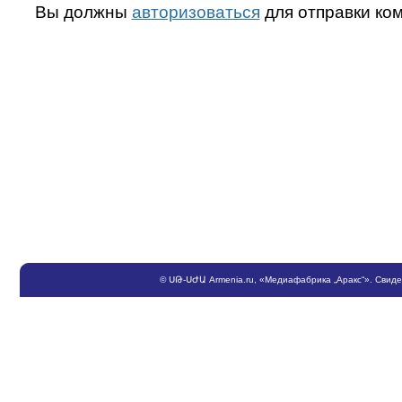
Вы должны
авторизоваться
для отправки ко
©
ՍԹ
-
ՍԺԱ
Armenia.ru
, «Медиафабрика „Аракс“». Свид