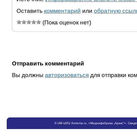
Оставить
комментарий
или
обратную ссыл
(Пока оценок нет)
Отправить комментарий
Вы должны
авторизоваться
для отправки ко
©
ՍԹ
-
ՍԺԱ
Armenia.ru
, «Медиафабрика „Аракс“». Свид