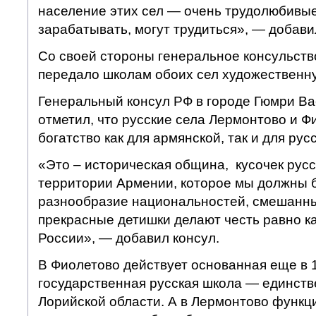
население этих сел — очень трудолюбивые
зарабатывать, могут трудиться», — добави
Со своей стороны генеральное консульств
передало школам обоих сел художественну
Генеральный консул РФ в городе Гюмри В
отметил, что русские села Лермонтово и Ф
богатство как для армянской, так и для рус
«Это – историческая община, кусочек русс
территории Армении, которое мы должны б
разнообразие национальностей, смешанны
прекрасные детишки делают честь равно ка
России», — добавил консул.
В Фиолетово действует основанная еще в 
государственная русская школа — единств
Лорийской области. А в Лермонтово функ