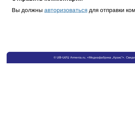
Вы должны
авторизоваться
для отправки ко
©
ՍԹ
-
ՍԺԱ
Armenia.ru
, «Медиафабрика „Аракс“». Свид