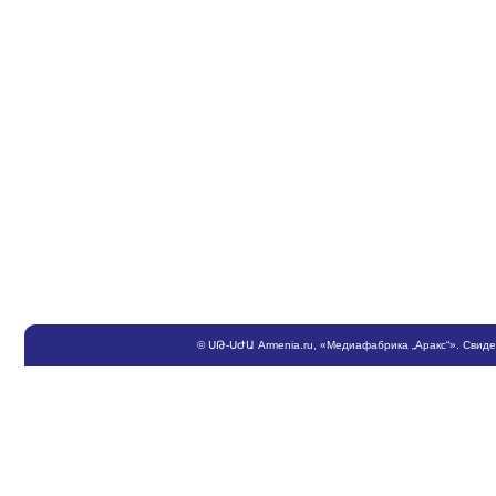
©
ՍԹ
-
ՍԺԱ
Armenia.ru
, «Медиафабрика „Аракс“». Свид