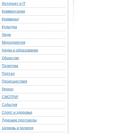
Интернет и IT
Комментарии
Криминал
Культура
Люди
Мероприятия
Наука и образование
Общество
Политика
Портал
Происшествия
Регион
СМОТРИ!
События
Спорт и здоровье
Турецкие протоколы
Церковь и религия