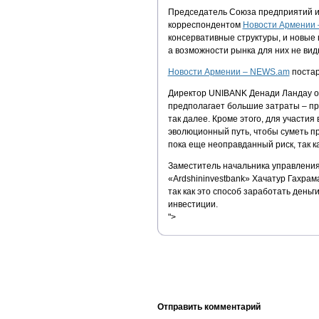
Председатель Союза предприятий и
корреспондентом
Новости Армении 
консервативные структуры, и новые 
а возможности рынка для них не вид
Новости Армении – NEWS.am
постар
Директор UNIBANK Денади Ландау от
предполагает большие затраты – п
так далее. Кроме этого, для участи
эволюционный путь, чтобы суметь пр
пока еще неоправданный риск, так к
Заместитель начальника управлени
«Ardshininvestbank» Хачатур Гахрам
так как это способ заработать деньг
инвестиции.
">
Отправить комментарий