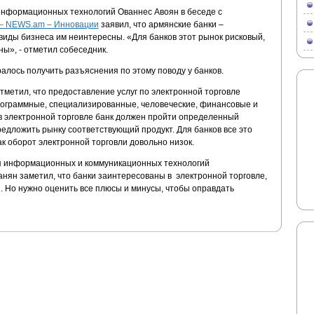
нформационных технологий Ованнес Авоян в беседе с
– NEWS.am – Инновации
заявил, что армянские банки –
виды бизнеса им неинтересны. «Для банков этот рынок рисковый,
ны», - отметил собеседник.
алось получить разъяснения по этому поводу у банков.
метил, что предоставление услуг по электронной торговле
рограммные, специализированные, человеческие, финансовые и
я в электронной торговле банк должен пройти определенный
едложить рынку соответствующий продукт. Для банков все это
ак оборот электронной торговли довольно низок.
я информационных и коммуникационных технологий
анян заметил, что банки заинтересованы в электронной торговле,
и. Но нужно оценить все плюсы и минусы, чтобы оправдать