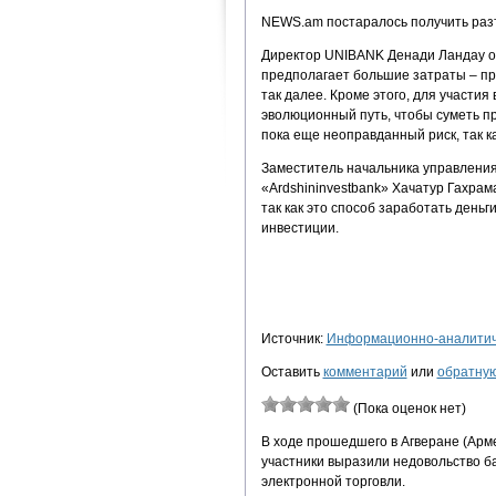
NEWS.am постаралось получить разъ
Директор UNIBANK Денади Ландау от
предполагает большие затраты – п
так далее. Кроме этого, для участи
эволюционный путь, чтобы суметь пр
пока еще неоправданный риск, так к
Заместитель начальника управлени
«Ardshininvestbank» Хачатур Гахрам
так как это способ заработать деньг
инвестиции.
Источник:
Информационно-аналитиче
Оставить
комментарий
или
обратную
(Пока оценок нет)
В ходе прошедшего в Агверане (Арм
участники выразили недовольство б
электронной торговли.