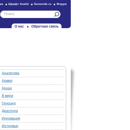
ио
Шрифт Anahit
Genocide.ru
Форум
О нас
Обратная связь
Аналитика
Армия
Арцах
В мире
Геноцид
Диаспора
Инновации
Интервью