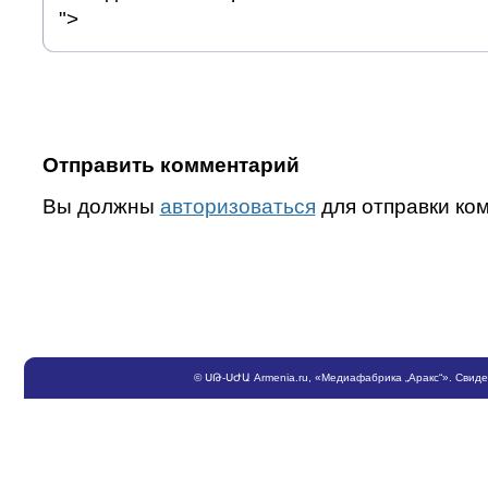
">
Отправить комментарий
Вы должны
авторизоваться
для отправки ко
©
ՍԹ
-
ՍԺԱ
Armenia.ru
, «Медиафабрика „Аракс“». Свид