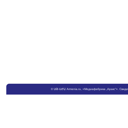
©
ՍԹ
-
ՍԺԱ
Armenia.ru
, «Медиафабрика „Аракс“». Свид