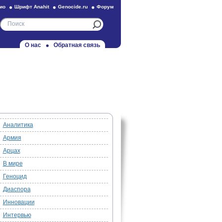
ио
Шрифт Anahit
Genocide.ru
Форум
О нас
Обратная связь
Аналитика
Армия
Арцах
В мире
Геноцид
Диаспора
Инновации
Интервью