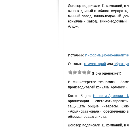
Договор подписали 11 компаний, в ч
вино-водочный комбинат «Арарат»,
винный завод, винно-водочный до
коньячный завод, винно-водочный
Алко».
Источник:
Информационно-аналитиче
Оставить
комментарий
или
обратную
(Пока оценок нет)
В Министерстве экономики Арме
производителей коньяка Армении».
Как сообщили
Новости Армении -
организации - систематизировать
защищать общие интересы. Союз
«Армянский коньяк», обеспечению вы
объема продаж спирта.
Договор подписали 11 компаний, в ч