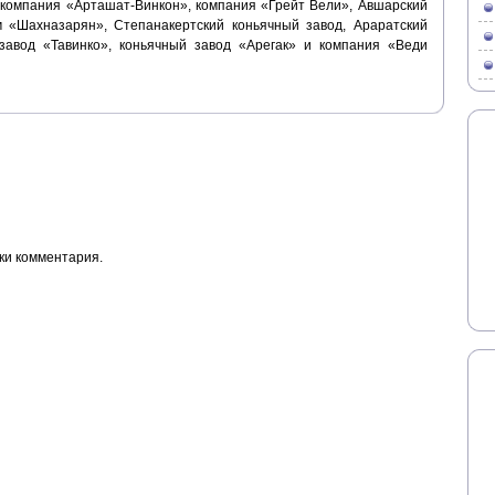
 компания «Арташат-Винкон», компания «Грейт Вели», Авшарский
м «Шахназарян», Степанакертский коньячный завод, Араратский
 завод «Тавинко», коньячный завод «Арегак» и компания «Веди
ки комментария.