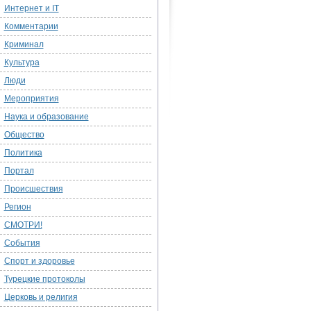
Интернет и IT
Комментарии
Криминал
Культура
Люди
Мероприятия
Наука и образование
Общество
Политика
Портал
Происшествия
Регион
СМОТРИ!
События
Спорт и здоровье
Турецкие протоколы
Церковь и религия